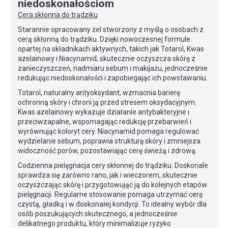
niedoskonałościom
Cera skłonna do trądziku
Starannie opracowany żel stworzony z myślą o osobach z
cerą skłonną do trądziku. Dzięki nowoczesnej formule
opartej na składnikach aktywnych, takich jak Totarol, Kwas
azelainowy i Niacynamid, skutecznie oczyszcza skórę z
zanieczyszczeń, nadmiaru sebum i makijażu, jednocześnie
redukując niedoskonałości i zapobiegając ich powstawaniu.
Totarol, naturalny antyoksydant, wzmacnia barierę
ochronną skóry i chroni ją przed stresem oksydacyjnym.
Kwas azelainowy wykazuje działanie antybakteryjne i
przeciwzapalne, wspomagając redukcję przebarwień i
wyrównując koloryt cery. Niacynamid pomaga regulować
wydzielanie sebum, poprawia strukturę skóry i zmniejsza
widoczność porów, pozostawiając cerę świeżą i zdrową.
Codzienna pielęgnacja cery skłonnej do trądziku. Doskonale
sprawdza się zarówno rano, jak i wieczorem, skutecznie
oczyszczając skórę i przygotowując ją do kolejnych etapów
pielęgnacji. Regularne stosowanie pomaga utrzymać cerę
czystą, gładką i w doskonałej kondycji. To idealny wybór dla
osób poszukujących skutecznego, a jednocześnie
delikatnego produktu, który minimalizuje ryzyko