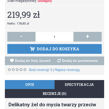
Stan magazynowy:
Dostępny
219,99 zł
Netto: 178,85 zł
-
+
DODAJ DO KOSZYKA
Dodaj do listy życzeń
Dodaj do porównania
Ilość recenzji: 0
Napisz recenzję
/
OPIS
SPECYFIKACJA
RECENZJE (0)
Delikatny żel do mycia twarzy przeciw