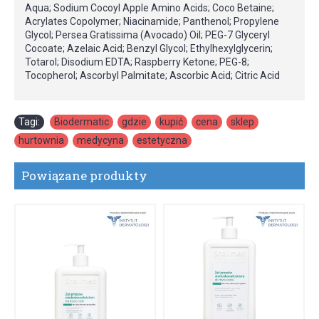
Aqua; Sodium Cocoyl Apple Amino Acids; Coco Betaine;
Acrylates Copolymer; Niacinamide; Panthenol; Propylene
Glycol; Persea Gratissima (Avocado) Oil; PEG-7 Glyceryl
Cocoate; Azelaic Acid; Benzyl Glycol; Ethylhexylglycerin;
Totarol; Disodium EDTA; Raspberry Ketone; PEG-8;
Tocopherol; Ascorbyl Palmitate; Ascorbic Acid; Citric Acid
Tagi:
Biodermatic
,
gdzie
,
kupić
,
cena
,
sklep
,
hurtownia
,
medycyna
,
estetyczna
Powiązane produkty