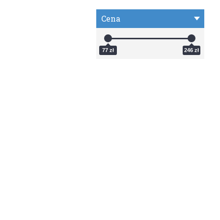
Cena
77 zł
246 zł