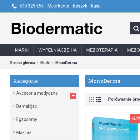
510 325 555
Moje konto
Koszyk
Kasa
MARKI
WYPEŁNIACZE HA
MEZOTERAPIA
MEZO
Strona główna
Marki
MonoDerma
MonoDerma
Kategorie
Akcesoria medyczne
+
Porównanie prod
Demakijaż
-21
Egzosomy
Makijaż