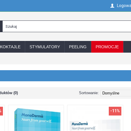
Logowa
KOKTAJLE
STYMULATORY
PEELING
PROMOCJE
uktów (0)
Sortowanie:
%
-11%