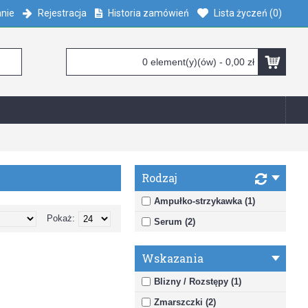
nie
Rejestracja
Historia zamówień
Lista życzeń (
0
)
0 element(y)(ów) - 0,00 zł
Rodzaj
Ampułko-strzykawka (1)
Pokaż:
Serum (2)
Wskazania
Blizny / Rozstępy (1)
Zmarszczki (2)