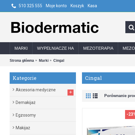
510 325 555
Moje konto
Koszyk
Kasa
MARKI
WYPEŁNIACZE HA
MEZOTERAPIA
MEZO
Strona główna
Marki
Cingal
Cingal
Kategorie
Akcesoria medyczne
+
Porównanie prod
Demakijaż
-23
Egzosomy
Makijaż