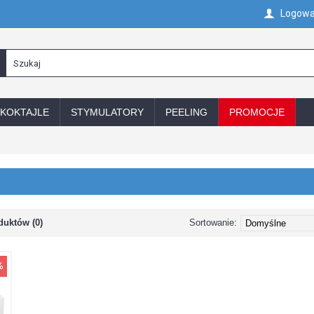
Logowa
KOKTAJLE
STYMULATORY
PEELING
PROMOCJE
uktów (0)
Sortowanie:
%