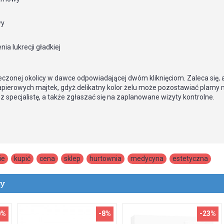
wy
ia lukrecji gładkiej
zonej okolicy w dawce odpowiadającej dwóm kliknięciom. Zaleca się, a
papierowych majtek, gdyż delikatny kolor żelu może pozostawiać plamy 
 specjalistę, a także zgłaszać się na zaplanowane wizyty kontrolne.
ie
,
kupić
,
cena
,
sklep
,
hurtownia
,
medycyna
,
estetyczna
ty
0%
-8%
-23%