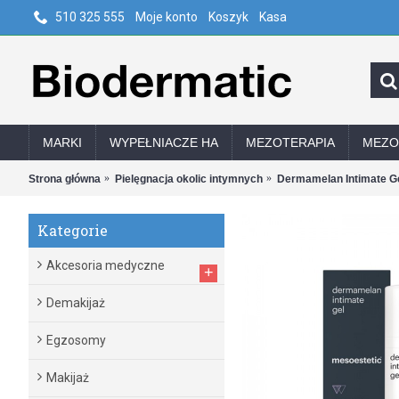
510 325 555
Moje konto
Koszyk
Kasa
MARKI
WYPEŁNIACZE HA
MEZOTERAPIA
MEZO
Strona główna
Pielęgnacja okolic intymnych
Dermamelan Intimate G
Kategorie
Akcesoria medyczne
+
Demakijaż
Egzosomy
Makijaż