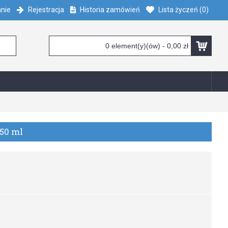
nie
Rejestracja
Historia zamówień
Lista życzeń (
0
)
0 element(y)(ów) - 0,00 zł
50 ml