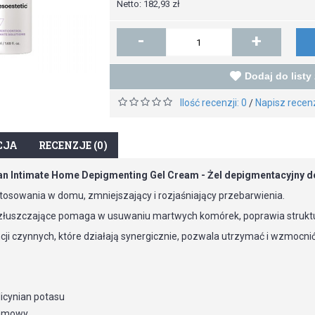
Netto: 182,93 zł
-
+
Dodaj do listy
Ilość recenzji: 0
Napisz recen
/
CJA
RECENZJE (0)
n Intimate Home Depigmenting Gel Cream - Żel depigmentacyjny 
tosowania w domu, zmniejszający i rozjaśniający przebarwienia.
 złuszczające pomaga w usuwaniu martwych komórek, poprawia strukturę 
cji czynnych, które działają synergicznie, pozwala utrzymać i wzmocni
licynian potasu
samowy