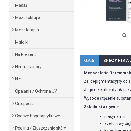
Masaż
Mezokoktajle
Mezoterapia
Mgiełki
Na Prezent
OPIS
SPECYFIKA
Neutralizatory
Mesoestetic Dermamela
Nici
Żel depigmentacyjny do s
Jego delikatne działanie
Opalanie / Ochrona UV
Wysokie stężenie substan
Ortopedia
Składniki aktywne
Osocze bogatopłytkowe
niacynamid
azeloilowy dig
Peeling / Złuszczanie skóry
kwas tranek