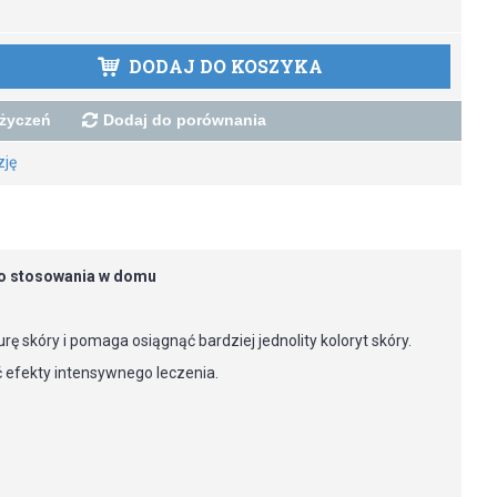
DODAJ DO KOSZYKA
 życzeń
Dodaj do porównania
zję
do stosowania w domu
skóry i pomaga osiągnąć bardziej jednolity koloryt skóry.
ć efekty intensywnego leczenia.