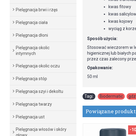
kwas fitowy
Pielęgnacja brwi i rzęs
kwas salicylo
kwas kojowy
Pielęgnacja ciała
wyciąg z korzen
Pielęgnacja dłoni
Sposób użycia:
Stosować wieczorem w lec
Pielęgnacja okolic
higienicznej lub białych 
intymnych
przez czas zalecony przez
Pielęgnacja okolic oczu
Opakowanie:
50 ml
Pielęgnacja stóp
Pielęgnacja szyi i dekoltu
Tagi:
Biodermatic
,
gdz
Pielęgnacja twarzy
Powiązane produk
Pielęgnacja ust
Pielęgnacja włosów i skóry
-1
głowy