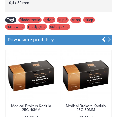
0,4 x 50 mm
Tagi:
Biodermatic
,
gdzie
,
kupić
,
cena
,
sklep
,
hurtownia
,
medycyna
,
estetyczna
Powiązane produkty
Medical Brokers Kaniula
Medical Brokers Kaniula
25G 40MM
25G 50MM