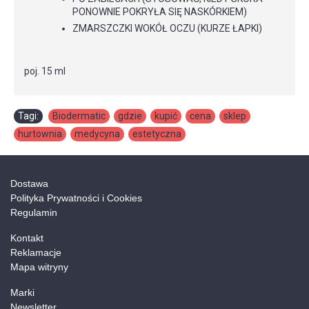
PONOWNIE POKRYŁA SIĘ NASKÓRKIEM)
ZMARSZCZKI WOKÓŁ OCZU (KURZE ŁAPKI)
poj. 15 ml
Tagi:
Biodermatic
,
gdzie
,
kupić
,
cena
,
sklep
,
hurtownia
,
medycyna
,
estetyczna
Dostawa
Polityka Prywatności i Cookies
Regulamin
Kontakt
Reklamacje
Mapa witryny
Marki
Newsletter