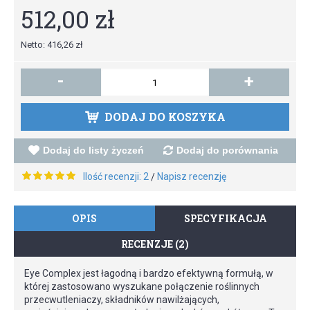
512,00 zł
Netto: 416,26 zł
-
+
DODAJ DO KOSZYKA
Dodaj do listy życzeń
Dodaj do porównania
Ilość recenzji: 2
Napisz recenzję
/
OPIS
SPECYFIKACJA
RECENZJE (2)
Eye Complex jest łagodną i bardzo efektywną formułą, w
której zastosowano wyszukane połączenie roślinnych
przecwutleniaczy, składników nawilżających,