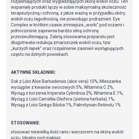
rozjaśniających oraz wygładzających skórę wokół oczu. Ten
wspaniały produkt łączy w sobie maksymalną skuteczność
terapeutyczną i ochronę, z jakże ważną w przypadku skóry
wokół oczu łagodnością, nie powodując podrażnień. Eye
Complex w krótkim czasie zmniejsza ,,worki" pod oczami i
jednocześnie zapewnia bardzo silną ochronę
przeciwutleniającą. Zaletą stosowania preparatu jest
długotrwała redukcja zmarszczek wokół oczu, tzw.
,,kurzych łapek" oraz rozjaśnienie zasinień występujących
często na dolnych powiekach.
AKTYWNE SKŁADNIKI:
Sok z Liści Aloe Barbadensis (aloe vera) 10%, Mieszanka
wyciągów z kwasów owocowych 5%, Witamina C 2%,
Wyciąg z korzenia Imperata Cylindrica 2%, Witamina E 1%,
Wyciąg z Liści Camellia Oleifera (zielona herbata) 1%,
Wyciąg z Liści Ginkgo Biloba 1%, Palmitynian Retinolu 1%
STOSOWANIE:
stosować niewielką ilość rano i wieczorem na skórę wokół
oczu. Idealny pod makijaż.