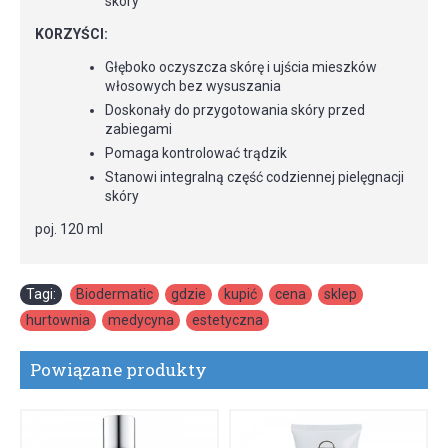
skóry
KORZYŚCI:
Głęboko oczyszcza skórę i ujścia mieszków
włosowych bez wysuszania
Doskonały do przygotowania skóry przed
zabiegami
Pomaga kontrolować trądzik
Stanowi integralną część codziennej pielęgnacji
skóry
poj. 120 ml
Tagi:
Biodermatic
,
gdzie
,
kupić
,
cena
,
sklep
,
hurtownia
,
medycyna
,
estetyczna
Powiązane produkty