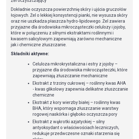
Żel oczyszczający
Dokładnie oczyszcza powierzchnię skóry i ujścia gruczołów
łojowych. Żel o lekkiej konsystencji pianki, nie wysusza skóry
oraz nie uszkadza płaszcza hydro-lipidowego. Żel zawiera
przyjazne dla środowiska mikrocząsteczki celulozy i jojoby,
które w połączeniu z silnymi ekstraktami roślinnymi i
kwasem salicylowym zapewniają zarówno mechaniczne
jak i chemiczne złuszczanie.
Składniki aktywne:
Celuloza mikrokrystaliczna i estry z jojoby –
przyjazne dla środowiska mikrocząsteczki, które
zapewniają złuszczanie mechaniczne
Ekstrakt z trzciny cukrowej – roślinny kwas AHA
- kwas glikolowy zapewnia delikatne złuszczanie
chemiczne
Ekstrakt z kory wierzby białej – roślinny kwas
BHA, który wspomaga złuszczanie warstwy
rogowej naskórka i głęboko oczyszcza pory
Ekstrakt z wąkrotki azjatyckiej – silny
antyoksydant o właściwościach leczniczych,
redukuje przedwczesne oznaki starzenia się