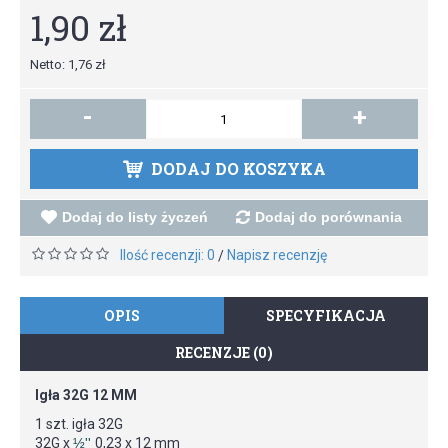
1,90 zł
Netto: 1,76 zł
-
+
DODAJ DO KOSZYKA
Dodaj do listy życzeń
Dodaj do porównania
Ilość recenzji: 0
Napisz recenzję
/
OPIS
SPECYFIKACJA
RECENZJE (0)
Igła 32G 12 MM
1 szt. igła 32G
32G x
½''
0,23 x 12 mm