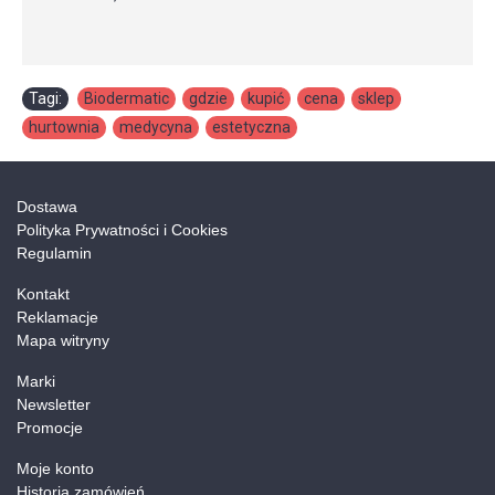
Tagi:
Biodermatic
,
gdzie
,
kupić
,
cena
,
sklep
,
hurtownia
,
medycyna
,
estetyczna
Dostawa
Polityka Prywatności i Cookies
Regulamin
Kontakt
Reklamacje
Mapa witryny
Marki
Newsletter
Promocje
Moje konto
Historia zamówień