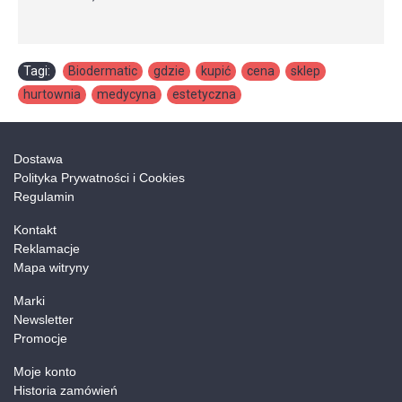
Tagi:
Biodermatic
,
gdzie
,
kupić
,
cena
,
sklep
,
hurtownia
,
medycyna
,
estetyczna
Dostawa
Polityka Prywatności i Cookies
Regulamin
Kontakt
Reklamacje
Mapa witryny
Marki
Newsletter
Promocje
Moje konto
Historia zamówień