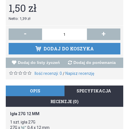
1,50 zł
Netto: 1,39 zł
-
+
DODAJ DO KOSZYKA
Dodaj do listy życzeń
Dodaj do porównania
Ilość recenzji: 0
Napisz recenzję
/
OPIS
SPECYFIKACJA
RECENZJE (0)
Igła 27G 12 MM
1 szt. igła 27G
27G x
½''
0,4 x 12 mm