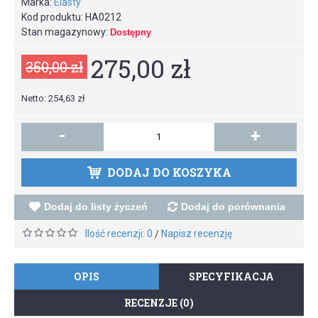
Marka:
Elasty
Kod produktu:
HA0212
Stan magazynowy:
Dostępny
275,00 zł
350,00 zł
Netto: 254,63 zł
-
+
DODAJ DO KOSZYKA
Dodaj do listy życzeń
Dodaj do porównania
Ilość recenzji: 0
Napisz recenzję
/
OPIS
SPECYFIKACJA
RECENZJE (0)