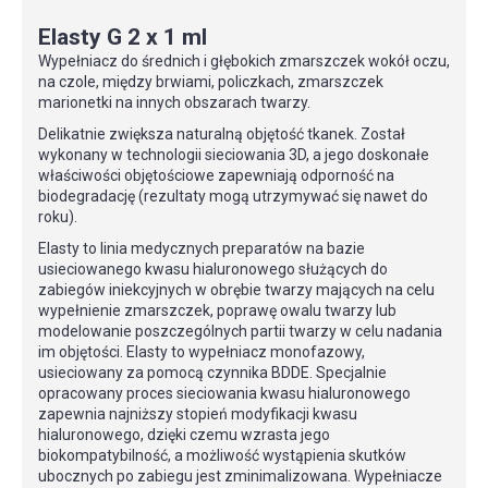
Elasty G 2 x 1 ml
Wypełniacz do średnich i głębokich zmarszczek wokół oczu,
na czole, między brwiami, policzkach, zmarszczek
marionetki na innych obszarach twarzy.
Delikatnie zwiększa naturalną objętość tkanek. Został
wykonany w technologii sieciowania 3D, a jego doskonałe
właściwości objętościowe zapewniają odporność na
biodegradację (rezultaty mogą utrzymywać się nawet do
roku).
Elasty to linia medycznych preparatów na bazie
usieciowanego kwasu hialuronowego służących do
zabiegów iniekcyjnych w obrębie twarzy mających na celu
wypełnienie zmarszczek, poprawę owalu twarzy lub
modelowanie poszczególnych partii twarzy w celu nadania
im objętości. Elasty to wypełniacz monofazowy,
usieciowany za pomocą czynnika BDDE. Specjalnie
opracowany proces sieciowania kwasu hialuronowego
zapewnia najniższy stopień modyfikacji kwasu
hialuronowego, dzięki czemu wzrasta jego
biokompatybilność, a możliwość wystąpienia skutków
ubocznych po zabiegu jest zminimalizowana. Wypełniacze