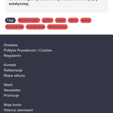
estetycznej.
Tagi:
Biodermatic
,
gdzie
,
kupić
,
cena
,
sklep
,
hurtownia
,
medycyna
,
estetyczna
Dostawa
Polityka Prywatności i Cookies
Regulamin
Kontakt
Reklamacje
Mapa witryny
Marki
Newsletter
Promocje
Moje konto
Historia zamówień