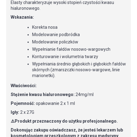
Elasty charakteryzuje wysoki stopień czystości kwasu
hialuronowego.
Wskazania:
Korekta nosa
Modelowanie podbródka
Modelowanie policzków
Wypełnianie fałdów nosowo-wargowych
Konturowanie i wolumetria twarzy
Wypełniania średnio głębokich i głębokich fałdów
skórnych (zmarszczki nosowo-wargowe, linie
marionetki).
Właściwości:
Stężenie kwasu hialuronowego:
24mg/ml
Pojemność:
opakowanie 2 x 1 ml
Igły:
2 x 27G
⚠️Produkt przeznaczony do użytku profesjonalnego.
Dokonując zakupu oświadczasz, że jesteś lekarzem lub
kosmetologiem przeszkolonym z zakresu medycyny