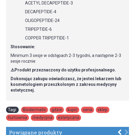
ACETYL DECAPEPTIDE-3
DECAPEPTIDE-4
OLIGOPEPTIDE-24
TRIPEPTIDE-6
COPPER TRIPEPTIDE-1
Stosowanie:
Minimum 3 sesje w odstępach 2-3 tygodni, a następnie 2-3
sesje rocznie
⚠️Produkt przeznaczony do użytku profesjonalnego.
Dokonując zakupu oświadczasz, że jesteś lekarzem lub
kosmetologiem przeszkolonym z zakresu medycyny
estetycznej.
Tagi:
Biodermatic
,
gdzie
,
kupić
,
cena
,
sklep
,
hurtownia
,
medycyna
,
estetyczna
Powiązane produkty