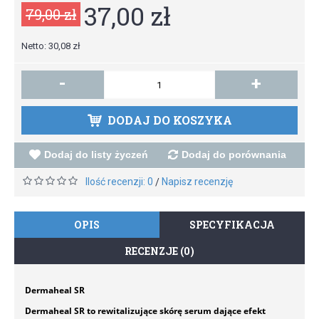
37,00 zł
79,00 zł
Netto: 30,08 zł
-
+
DODAJ DO KOSZYKA
Dodaj do listy życzeń
Dodaj do porównania
Ilość recenzji: 0
Napisz recenzję
/
OPIS
SPECYFIKACJA
RECENZJE (0)
Dermaheal SR
Dermaheal SR
to rewitalizujące skórę serum dające efekt