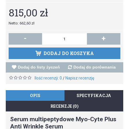
815,00 zł
Netto: 662,60 zł
-
+
DODAJ DO KOSZYKA
Dodaj do listy życzeń
Dodaj do porównania
Ilość recenzji: 0
Napisz recenzję
/
OPIS
SPECYFIKACJA
RECENZJE (0)
Serum multipeptydowe Myo-Cyte Plus
Anti Wrinkle Serum